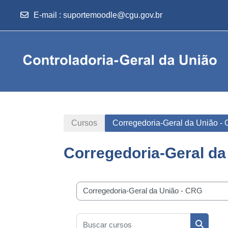
E-mail
:
suportemoodle@cgu.gov.br
Ir para o conteúdo principal
Cursos
Corregedoria-Geral da União -
Corregedoria-Geral da
Categorias de Cursos
Buscar cursos