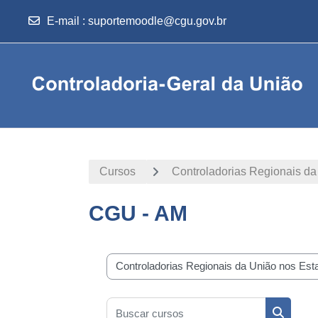
E-mail
:
suportemoodle@cgu.gov.br
Ir para o conteúdo principal
Cursos
Controladorias Regionais da
CGU - AM
Categorias de Cursos
Buscar cursos