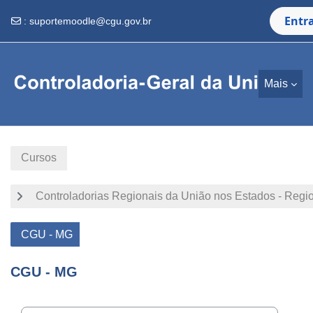
Entr
:
suportemoodle@cgu.gov.br
Ir para o conteúdo principal
Mais
Cursos
Controladorias Regionais da União nos Estados - Regi
CGU - MG
CGU - MG